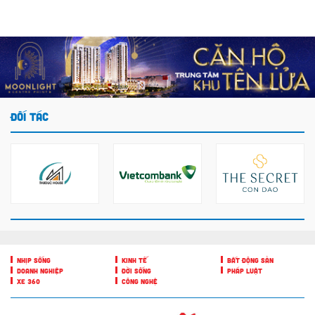
ĐỐI TÁC
NHỊP SỐNG
KINH TẾ
BẤT ĐỘNG SẢN
DOANH NGHIỆP
ĐỜI SỐNG
PHÁP LUẬT
XE 360
CÔNG NGHỆ