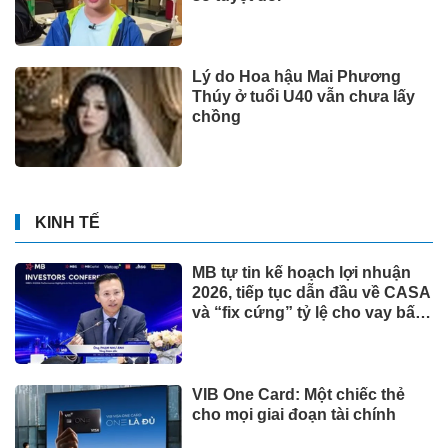
Lý do Hoa hậu Mai Phương
Thúy ở tuổi U40 vẫn chưa lấy
chồng
KINH TẾ
MB tự tin kế hoạch lợi nhuận
2026, tiếp tục dẫn đầu về CASA
và “fix cứng” tỷ lệ cho vay bất
động sản ở mức 13% +/-2%
VIB One Card: Một chiếc thẻ
cho mọi giai đoạn tài chính