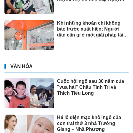
kịch
Khi những khoản chi không
báo trước xuất hiện: Người
dân cần gì ở một giải pháp tài
chính?
VĂN HÓA
Cuộc hội ngộ sau 30 năm của
"vua hài" Châu Tinh Trì và
Thích Tiểu Long
Hé lộ diện mạo khôi ngô của
con trai thứ 3 nhà Trường
Giang – Nhã Phương