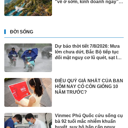
“về ở sớm, kinh doanh ngay”
tại Đảo Ngọc
ĐỜI SỐNG
Dự báo thời tiết 7/8/2026: Mưa
lớn chưa dứt, Bắc Bộ tiếp tục
đối mặt nguy cơ lũ quét, sạt lở
đất
ĐIỀU QUÝ GIÁ NHẤT CỦA BẠN
HÔM NAY CÓ CÒN GIỐNG 10
NĂM TRƯỚC?
Vinmec Phú Quốc cứu sống cụ
bà 92 tuổi mắc nhiễm khuẩn
huyết, suy hô hấp cấp nguy