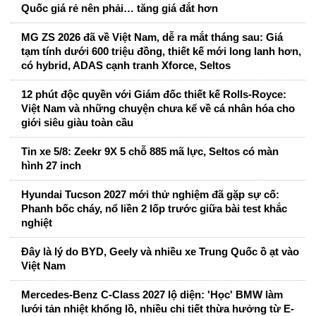
Quốc giá rẻ nên phải… tăng giá đắt hơn
MG ZS 2026 đã về Việt Nam, dễ ra mắt tháng sau: Giá
tạm tính dưới 600 triệu đồng, thiết kế mới long lanh hơn,
có hybrid, ADAS cạnh tranh Xforce, Seltos
12 phút độc quyền với Giám đốc thiết kế Rolls-Royce:
Việt Nam và những chuyện chưa kể về cá nhân hóa cho
giới siêu giàu toàn cầu
Tin xe 5/8: Zeekr 9X 5 chỗ 885 mã lực, Seltos có màn
hình 27 inch
Hyundai Tucson 2027 mới thử nghiệm đã gặp sự cố:
Phanh bốc cháy, nổ liền 2 lốp trước giữa bài test khắc
nghiệt
Đây là lý do BYD, Geely và nhiều xe Trung Quốc ồ ạt vào
Việt Nam
Mercedes-Benz C-Class 2027 lộ diện: 'Học' BMW làm
lưới tản nhiệt khổng lồ, nhiều chi tiết thừa hưởng từ E-