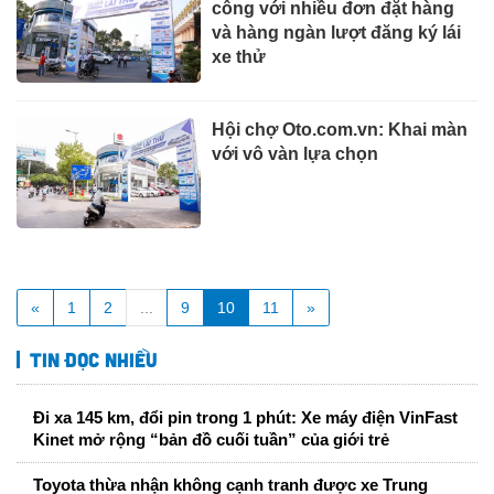
công với nhiều đơn đặt hàng
và hàng ngàn lượt đăng ký lái
xe thử
Hội chợ Oto.com.vn: Khai màn
với vô vàn lựa chọn
«
1
2
...
9
10
11
»
Tin đọc nhiều
Đi xa 145 km, đổi pin trong 1 phút: Xe máy điện VinFast
Kinet mở rộng “bản đồ cuối tuần” của giới trẻ
Toyota thừa nhận không cạnh tranh được xe Trung