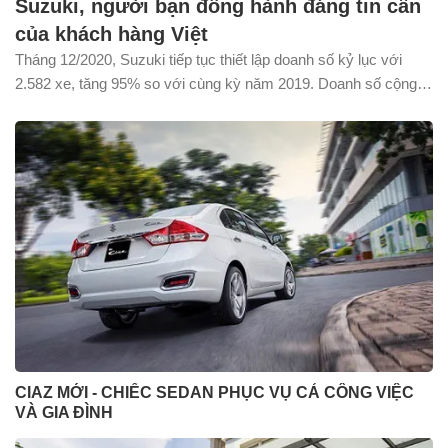
Suzuki, người bạn đồng hành đáng tin cẩn
của khách hàng Việt
Tháng 12/2020, Suzuki tiếp tục thiết lập doanh số kỷ lục với
2.582 xe, tăng 95% so với cùng kỳ năm 2019. Doanh số cộng
dồn trong năm 2020 của Suzuki đạt 14.518 xe, tăng 23% so với
năm trước, lọt top 10 hãng ô tô được ưa chuộng nhất năm tại
Việt Nam. Đây là những con số thể hiện sự tin tưởng của khách
hàng dành cho Suzuki.
CIAZ MỚI - CHIẾC SEDAN PHỤC VỤ CẢ CÔNG VIỆC
VÀ GIA ĐÌNH