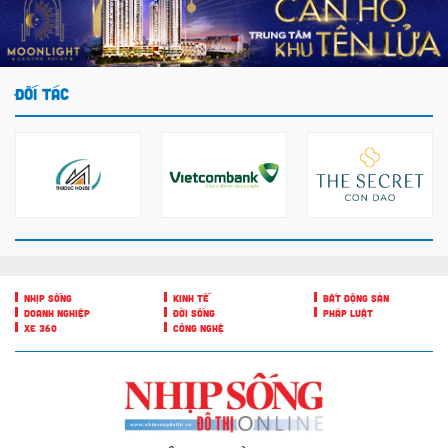
ĐỐI TÁC
NHỊP SỐNG
KINH TẾ
BẤT ĐỘNG SẢN
DOANH NGHIỆP
ĐỜI SỐNG
PHÁP LUẬT
XE 360
CÔNG NGHỆ