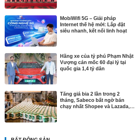
MobiWifi 5G – Giải pháp
Internet thế hệ mới: Lắp đặt
siêu nhanh, kết nối linh hoạt
Hãng xe của tỷ phú Phạm Nhật
Vượng cán mốc 60 đại lý tại
quốc gia 1,4 tỷ dân
Tăng giá bia 2 lần trong 2
tháng, Sabeco bất ngờ bán
chạy nhất Shopee và Lazada,
phân khúc cao cấp tăng 214%
BẤT ĐỘNG SẢN