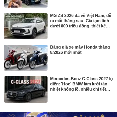
giàu toàn cầu
MG ZS 2026 đã về Việt Nam, dễ
ra mắt tháng sau: Giá tạm tính
dưới 600 triệu đồng, thiết kế
mới long lanh hơn, có hybrid,
ADAS cạnh tranh Xforce,
Seltos
Bảng giá xe máy Honda tháng
8/2026 mới nhất
Mercedes-Benz C-Class 2027 lộ
diện: 'Học' BMW làm lưới tản
nhiệt khổng lồ, nhiều chi tiết
thừa hưởng từ E-Class và S-
Class