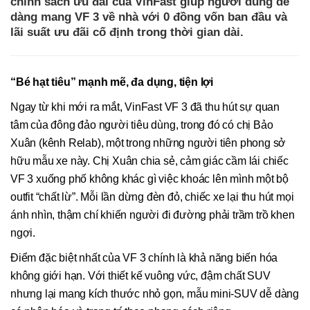
chính sách ưu đãi của VinFast giúp người dùng dễ
dàng mang VF 3 về nhà với 0 đồng vốn ban đầu và
lãi suất ưu đãi cố định trong thời gian dài.
“Bé hạt tiêu” mạnh mẽ, đa dụng, tiện lợi
Ngay từ khi mới ra mắt, VinFast VF 3 đã thu hút sự quan
tâm của đông đảo người tiêu dùng, trong đó có chị Bảo
Xuân (kênh Relab), một trong những người tiên phong sở
hữu mẫu xe này. Chị Xuân chia sẻ, cảm giác cầm lái chiếc
VF 3 xuống phố không khác gì việc khoác lên mình một bộ
outfit “chất lừ”. Mỗi lần dừng đèn đỏ, chiếc xe lại thu hút mọi
ánh nhìn, thậm chí khiến người đi đường phải trầm trồ khen
ngợi.
Điểm đặc biệt nhất của VF 3 chính là khả năng biến hóa
không giới hạn. Với thiết kế vuông vức, đậm chất SUV
nhưng lại mang kích thước nhỏ gọn, mẫu mini-SUV dễ dàng