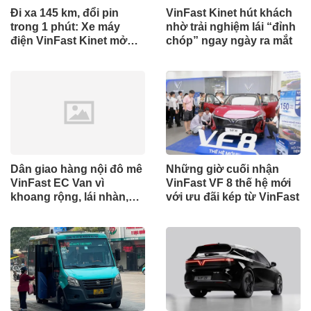
Đi xa 145 km, đổi pin
VinFast Kinet hút khách
trong 1 phút: Xe máy
nhờ trải nghiệm lái “đỉnh
điện VinFast Kinet mở
chóp” ngay ngày ra mắt
rộng “bản đồ cuối tuần”
của giới trẻ
Dân giao hàng nội đô mê
Những giờ cuối nhận
VinFast EC Van vì
VinFast VF 8 thế hệ mới
khoang rộng, lái nhàn,
với ưu đãi kép từ VinFast
chi phí nhẹ