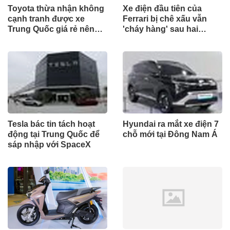
Toyota thừa nhận không
Xe điện đầu tiên của
cạnh tranh được xe
Ferrari bị chê xấu vẫn
Trung Quốc giá rẻ nên
'cháy hàng' sau hai
phải… tăng giá đắt hơn
tháng
Tesla bác tin tách hoạt
Hyundai ra mắt xe điện 7
động tại Trung Quốc để
chỗ mới tại Đông Nam Á
sáp nhập với SpaceX