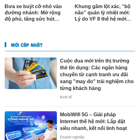
Đưa xe buýt cỡ nhỏ vào
Khung gầm lột xác, “bộ
đường nhánh: Mở rộng
não” quản lý nhiệt mới:
độ phủ, tăng sức hút
Lý do VF 8 thế hệ mới
giao thông công cộng
khiến giới chuyên gia
thích thú
MỚI CẬP NHẬT
Cuộc đua mới trên thị trường
thẻ tín dụng: Các ngân hàng
chuyển từ cạnh tranh ưu đãi
sang "may đo" trải nghiệm cho
từng khách hàng
Kinh tế
MobiWifi 5G – Giải pháp
Internet thế hệ mới: Lắp đặt
siêu nhanh, kết nối linh hoạt
Doanh nghiệp