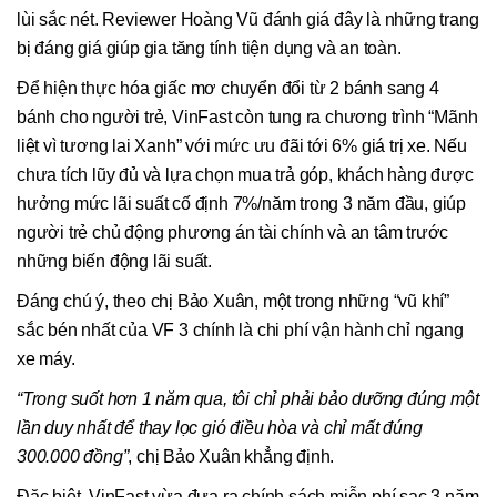
lùi sắc nét. Reviewer Hoàng Vũ đánh giá đây là những trang
bị đáng giá giúp gia tăng tính tiện dụng và an toàn.
Để hiện thực hóa giấc mơ chuyển đổi từ 2 bánh sang 4
bánh cho người trẻ, VinFast còn tung ra chương trình “Mãnh
liệt vì tương lai Xanh” với mức ưu đãi tới 6% giá trị xe. Nếu
chưa tích lũy đủ và lựa chọn mua trả góp, khách hàng được
hưởng mức lãi suất cố định 7%/năm trong 3 năm đầu, giúp
người trẻ chủ động phương án tài chính và an tâm trước
những biến động lãi suất.
Đáng chú ý, theo chị Bảo Xuân, một trong những “vũ khí”
sắc bén nhất của VF 3 chính là chi phí vận hành chỉ ngang
xe máy.
“Trong suốt hơn 1 năm qua, tôi chỉ phải bảo dưỡng đúng một
lần duy nhất để thay lọc gió điều hòa và chỉ mất đúng
300
.000
đồng”
, chị Bảo Xuân khẳng định.
Đặc biệt, VinFast vừa đưa ra chính sách miễn phí sạc 3 năm