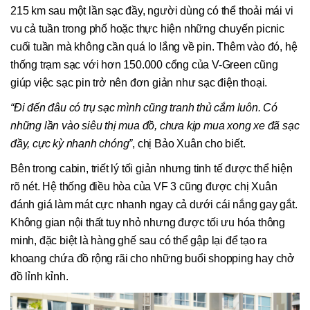
215 km sau một lần sạc đầy, người dùng có thể thoải mái vi
vu cả tuần trong phố hoặc thực hiện những chuyến picnic
cuối tuần mà không cần quá lo lắng về pin. Thêm vào đó, hệ
thống trạm sạc với hơn 150.000 cổng của V-Green cũng
giúp việc sạc pin trở nên đơn giản như sạc điện thoại.
“Đi đến đâu có trụ sạc mình cũng tranh thủ cắm luôn. Có
những lần vào siêu thị mua đồ, chưa kịp mua xong xe đã sạc
đầy
, cực kỳ nhanh chóng”
, chị Bảo Xuân cho biết.
Bên trong cabin, triết lý tối giản nhưng tinh tế được thể hiện
rõ nét. Hệ thống điều hòa của VF 3 cũng được chị Xuân
đánh giá làm mát cực nhanh ngay cả dưới cái nắng gay gắt.
Không gian nội thất tuy nhỏ nhưng được tối ưu hóa thông
minh, đặc biệt là hàng ghế sau có thể gập lại để tạo ra
khoang chứa đồ rộng rãi cho những buổi shopping hay chở
đồ lỉnh kỉnh.