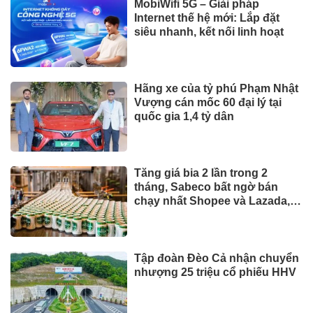
MobiWifi 5G – Giải pháp
Internet thế hệ mới: Lắp đặt
siêu nhanh, kết nối linh hoạt
Hãng xe của tỷ phú Phạm Nhật
Vượng cán mốc 60 đại lý tại
quốc gia 1,4 tỷ dân
Tăng giá bia 2 lần trong 2
tháng, Sabeco bất ngờ bán
chạy nhất Shopee và Lazada,
phân khúc cao cấp tăng 214%
Tập đoàn Đèo Cả nhận chuyển
nhượng 25 triệu cổ phiếu HHV