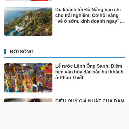
Du khách tới Đà Nẵng bạo chi
cho trải nghiệm: Cơ hội vàng
“về ở sớm, kinh doanh ngay”
tại Đảo Ngọc
ĐỜI SỐNG
Lễ rước Lệnh Ông Sanh: Điểm
hẹn văn hóa đặc sắc hút khách
ở Phan Thiết
ĐIỀU QUÝ GIÁ NHẤT CỦA BẠN
HÔM NAY CÓ CÒN GIỐNG 10
NĂM TRƯỚC?