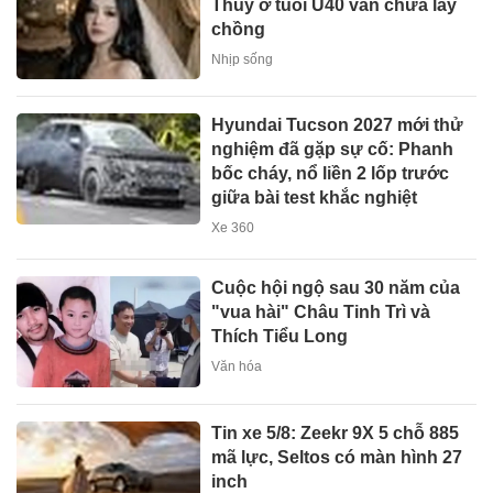
Thúy ở tuổi U40 vẫn chưa lấy
chồng
Nhịp sống
Hyundai Tucson 2027 mới thử
nghiệm đã gặp sự cố: Phanh
bốc cháy, nổ liền 2 lốp trước
giữa bài test khắc nghiệt
Xe 360
Cuộc hội ngộ sau 30 năm của
"vua hài" Châu Tinh Trì và
Thích Tiểu Long
Văn hóa
Tin xe 5/8: Zeekr 9X 5 chỗ 885
mã lực, Seltos có màn hình 27
inch