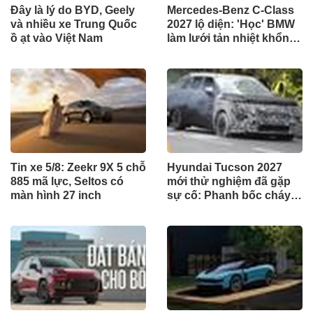
Đây là lý do BYD, Geely
Mercedes-Benz C-Class
và nhiều xe Trung Quốc
2027 lộ diện: 'Học' BMW
ồ ạt vào Việt Nam
làm lưới tản nhiệt khổng
lồ, nhiều chi tiết thừa
hưởng từ E-Class và S-
Class
Tin xe 5/8: Zeekr 9X 5 chỗ
Hyundai Tucson 2027
885 mã lực, Seltos có
mới thử nghiệm đã gặp
màn hình 27 inch
sự cố: Phanh bốc cháy,
nổ liền 2 lốp trước giữa
bài test khắc nghiệt