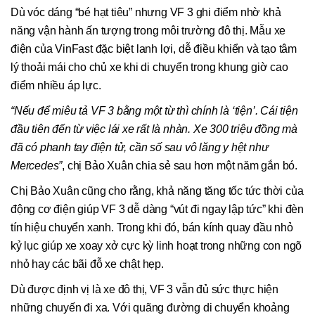
Dù vóc dáng “bé hạt tiêu” nhưng VF 3 ghi điểm nhờ khả
năng vận hành ấn tượng trong môi trường đô thị. Mẫu xe
điện của VinFast đặc biệt lanh lợi, dễ điều khiển và tạo tâm
lý thoải mái cho chủ xe khi di chuyển trong khung giờ cao
điểm nhiều áp lực.
“Nếu để miêu tả VF 3 bằng một từ thì chính là ‘tiện’. Cái tiện
đầu tiên đến từ việc lái xe rất là nhàn. Xe 300 triệu
đồng
mà
đã có phanh tay điện tử, cần số sau vô lăng y hệt như
Mercedes”
, chị Bảo Xuân chia sẻ sau hơn một năm gắn bó.
Chị Bảo Xuân cũng cho rằng, khả năng tăng tốc tức thời của
động cơ điện giúp VF 3 dễ dàng “vút đi ngay lập tức” khi đèn
tín hiệu chuyển xanh. Trong khi đó, bán kính quay đầu nhỏ
kỷ lục giúp xe xoay xở cực kỳ linh hoạt trong những con ngõ
nhỏ hay các bãi đỗ xe chật hẹp.
Dù được định vị là xe đô thị, VF 3 vẫn đủ sức thực hiện
những chuyến đi xa. Với quãng đường di chuyển khoảng