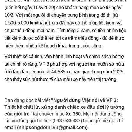
(đến hết ngày 10/2/2029) cho khách hàng mua xe từ ngày
10/2. Với một người di chuyển trung bình trong đô thị (từ
1.500-5.000 km/tháng), ưu đãi này có thể giúp tiết kiệm vài
chục triệu đồng mỗi năm. Tính tổng 3 năm, số tiền nhiên liệu
tiết kiệm được có thể lên tới cả trăm triệu đồng - đủ để thực
hiện thêm nhiều kế hoạch khác trong cuộc sống.
Với thiết kế cá tính, vận hành linh hoạt và chính sách hỗ trợ
tài chính rõ ràng, VF 3 phù hợp với người trẻ muốn sở hữu
ô tô lần đầu. Doanh số 44.585 xe bàn giao trong năm 2025
cho thấy sức hút thực tế của mẫu xe này trên thị trường.
Bạn đang đọc bài viết
"Người dùng Việt nói về VF 3:
Thiết kế chất lừ, xứng danh chiếc xe đầu đời lý tưởng
của giới trẻ"
tại chuyên mục
Xe 360
. Mọi nội dung cộng
tác vui lòng gọi hotline (0937636383
)
hoặc gửi về địa chỉ
email
(
nhipsongdothi.vn@gmail.com
)
.