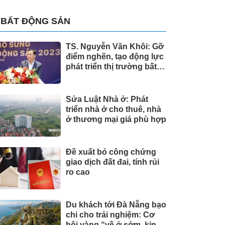
BẤT ĐỘNG SẢN
TS. Nguyễn Văn Khôi: Gỡ
điểm nghẽn, tạo động lực
phát triển thị trường bất
động sản
Sửa Luật Nhà ở: Phát
triển nhà ở cho thuê, nhà
ở thương mại giá phù hợp
Đề xuất bỏ công chứng
giao dịch đất đai, tính rủi
ro cao
Du khách tới Đà Nẵng bạo
chi cho trải nghiệm: Cơ
hội vàng “về ở sớm, kinh