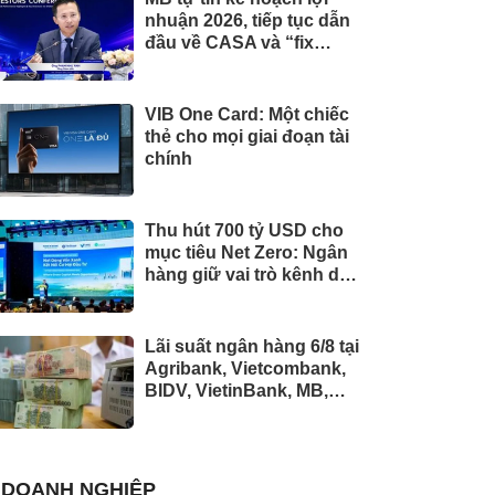
nhuận 2026, tiếp tục dẫn
đầu về CASA và “fix
cứng” tỷ lệ cho vay bất
động sản ở mức 13%
+/-2%
VIB One Card: Một chiếc
thẻ cho mọi giai đoạn tài
chính
Thu hút 700 tỷ USD cho
mục tiêu Net Zero: Ngân
hàng giữ vai trò kênh dẫn
vốn chủ lực
Lãi suất ngân hàng 6/8 tại
Agribank, Vietcombank,
BIDV, VietinBank, MB,
Sacombank, HDBank,...
DOANH NGHIỆP