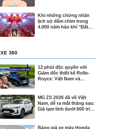
Khi những chứng nhân
lịch sử đắm chìm trong
4.000 năm hào khí “Đất
Nước Thiên Hùng Ca”
XE 360
12 phút độc quyền với
Giám đốc thiết kế Rolls-
Royce: Việt Nam và
những chuyện chưa kể
về cá nhân hóa cho giới
siêu giàu toàn cầu
MG ZS 2026 đã về Việt
Nam, dễ ra mắt tháng sau:
Giá tạm tính dưới 600 triệu
đồng, thiết kế mới long
lanh hơn, có hybrid,
ADAS cạnh tranh Xforce,
Bảng giá xe máy Honda