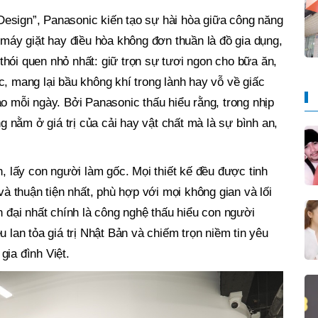
 Design”, Panasonic kiến tạo sự hài hòa giữa công năng
máy giặt hay điều hòa không đơn thuần là đồ gia dụng,
hói quen nhỏ nhất: giữ trọn sự tươi ngon cho bữa ăn,
̣c, mang lại bầu không khí trong lành hay vỗ về giấc
o mỗi ngày. Bởi Panasonic thấu hiểu rằng, trong nhịp
g nằm ở giá trị của cải hay vật chất mà là sự bình an,
h, lấy con người làm gốc. Mọi thiết kế đều được tinh
và thuận tiện nhất, phù hợp với mọi không gian và lối
n đại nhất chính là công nghệ thấu hiểu con người
 lan tỏa giá trị Nhật Bản và chiếm trọn niềm tin yêu
gia đình Việt.