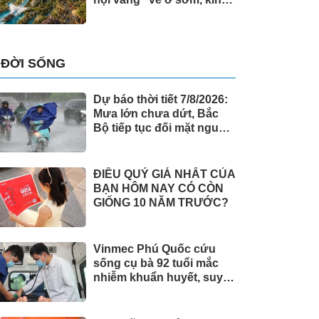
doanh ngay” tại Đảo
Ngọc
ĐỜI SỐNG
Dự báo thời tiết 7/8/2026:
Mưa lớn chưa dứt, Bắc
Bộ tiếp tục đối mặt nguy
cơ lũ quét, sạt lở đất
ĐIỀU QUÝ GIÁ NHẤT CỦA
BẠN HÔM NAY CÓ CÒN
GIỐNG 10 NĂM TRƯỚC?
Vinmec Phú Quốc cứu
sống cụ bà 92 tuổi mắc
nhiễm khuẩn huyết, suy
hô hấp cấp nguy kịch