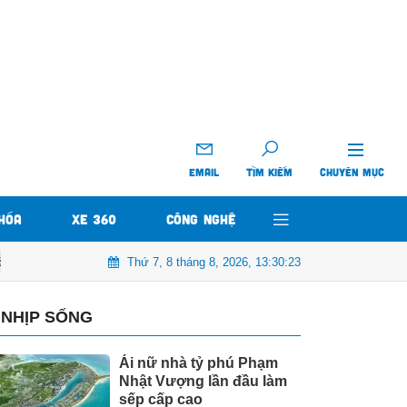
EMAIL
TÌM KIẾM
CHUYÊN MỤC
HÓA
XE 360
CÔNG NGHỆ
Thứ 7, 8 tháng 8, 2026, 13:30:24
I
Sự kiện tiền tê : Thị trường Bitcoin tăng gấp đôi từ đầu năm. Đầ
NHỊP SỐNG
Ái nữ nhà tỷ phú Phạm
Nhật Vượng lần đầu làm
sếp cấp cao