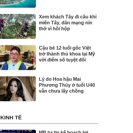
Xem khách Tây đi cầu khỉ
miền Tây, dân mạng nín
thở vì hồi hộp
Cậu bé 12 tuổi gốc Việt
trở thành thủ khoa tại Mỹ
với điểm số tuyệt đối
Lý do Hoa hậu Mai
Phương Thúy ở tuổi U40
vẫn chưa lấy chồng
KINH TẾ
MB tự tin kế hoạch lợi