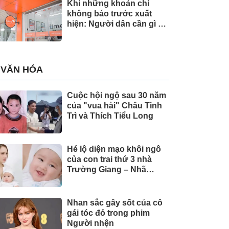
Khi những khoản chi
không báo trước xuất
hiện: Người dân cần gì ở
một giải pháp tài chính?
VĂN HÓA
Cuộc hội ngộ sau 30 năm
của "vua hài" Châu Tinh
Trì và Thích Tiểu Long
Hé lộ diện mạo khôi ngô
của con trai thứ 3 nhà
Trường Giang – Nhã
Phương
Nhan sắc gây sốt của cô
gái tóc đỏ trong phim
Người nhện