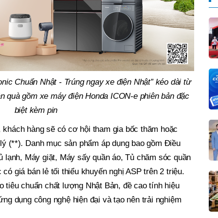
nic Chuẩn Nhật - Trúng ngay xe điện Nhật” kéo dài từ
hần quà gồm xe máy điện Honda ICON-e phiên bản đặc
biệt kèm pin
 khách hàng sẽ có cơ hội tham gia bốc thăm hoặc
lý (**)
.
Danh mục sản phẩm áp dụng bao gồm Điều
lạnh, Máy giặt, Máy sấy qu
ần áo, Tủ chăm sóc quần
c có giá bán lẻ tối thiểu khuyến nghị ASP trên 2 triệu.
o tiêu chuẩn chất lượng Nhật Bản, đề cao tính hiệu
 ứng dụng công nghệ hiện đại và tạo nên trải nghiệm