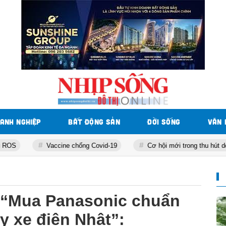
ANH NGHIỆP
BẤT ĐỘNG SẢN
ĐỜI SỐNG
VĂN 
Vaccine chống Covid-19
Cơ hội mới trong thu hút dòng vốn FD
6 “Mua Panasonic chuẩn
y xe điện Nhật”: