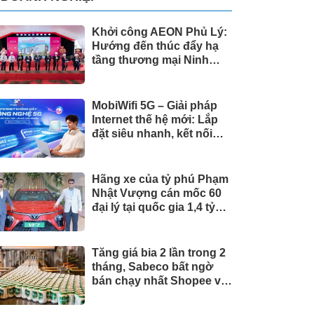
Khởi công AEON Phủ Lý:
Hướng đến thúc đẩy hạ
tầng thương mại Ninh
Bình
MobiWifi 5G – Giải pháp
Internet thế hệ mới: Lắp
đặt siêu nhanh, kết nối
linh hoạt
Hãng xe của tỷ phú Phạm
Nhật Vượng cán mốc 60
đại lý tại quốc gia 1,4 tỷ
dân
Tăng giá bia 2 lần trong 2
tháng, Sabeco bất ngờ
bán chạy nhất Shopee và
Lazada, phân khúc cao
cấp tăng 214%