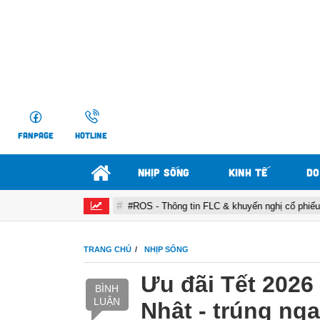
FANPAGE
HOTLINE
NHỊP SỐNG
KINH TẾ
DO
uyến nghị
#ROS - Thông tin FLC & khuyến nghị cổ phiếu ROS
TRANG CHỦ
NHỊP SỐNG
Ưu đãi Tết 202
BÌNH
LUẬN
Nhật - trúng nga