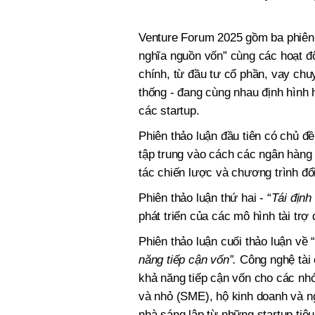
Venture Forum 2025 gồm ba phiên 
nghĩa nguồn vốn” cùng các hoạt độn
chính, từ đầu tư cổ phần, vay chu
thống - đang cùng nhau định hình h
các startup.
Phiên thảo luận đầu tiên có chủ đề
tập trung vào cách các ngân hàng 
tác chiến lược và chương trình đổi
Phiên thảo luận thứ hai - “
Tái địn
phát triển của các mô hình tài trợ
Phiên thảo luận cuối thảo luận về “
năng tiếp cận vốn”.
Công nghệ tài c
khả năng tiếp cận vốn cho các n
và nhỏ (SME), hộ kinh doanh và ng
nhà sáng lập từ những startup tiêu