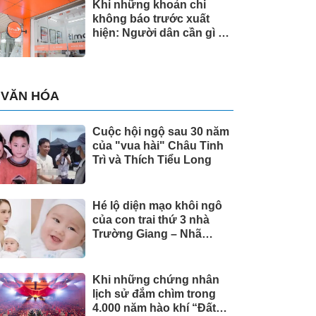
Khi những khoản chi
không báo trước xuất
hiện: Người dân cần gì ở
một giải pháp tài chính?
VĂN HÓA
Cuộc hội ngộ sau 30 năm
của "vua hài" Châu Tinh
Trì và Thích Tiểu Long
Hé lộ diện mạo khôi ngô
của con trai thứ 3 nhà
Trường Giang – Nhã
Phương
Khi những chứng nhân
lịch sử đắm chìm trong
4.000 năm hào khí “Đất