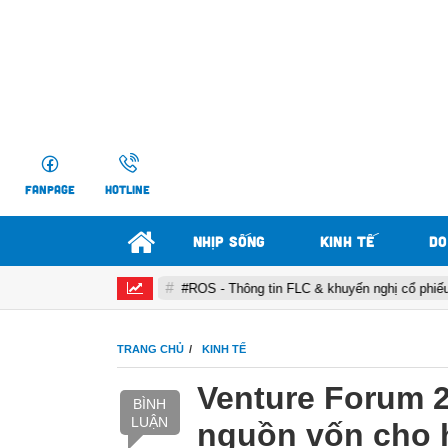
FANPAGE
HOTLINE
NHỊP SỐNG
KINH TẾ
DO
ến nghị
#ROS - Thông tin FLC & khuyến nghị cổ phiếu ROS
TRANG CHỦ
KINH TẾ
Venture Forum 2
BÌNH
LUẬN
nguồn vốn cho h