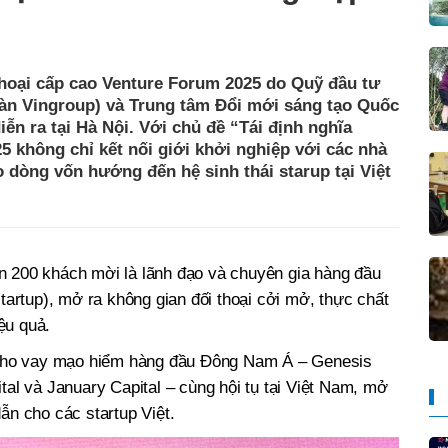
thoại cấp cao Venture Forum 2025 do Quỹ đầu tư
àn Vingroup) và Trung tâm Đổi mới sáng tạo Quốc
iễn ra tại Hà Nội. Với chủ đề “Tái định nghĩa
 không chỉ kết nối giới khởi nghiệp với các nhà
 dòng vốn hướng đến hệ sinh thái starup tại Việt
n 200 khách mời là lãnh đạo và chuyên gia hàng đầu
startup), mở ra không gian đối thoại cởi mở, thực chất
ệu quả.
c cho vay mạo hiểm hàng đầu Đông Nam Á – Genesis
tal và January Capital – cùng hội tụ tại Việt Nam, mở
ẫn cho các startup Việt.