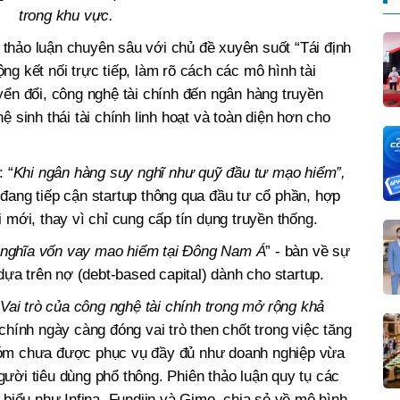
trong khu vực.
thảo luận chuyên sâu với chủ đề xuyên suốt “Tái định
g kết nối trực tiếp, làm rõ cách các mô hình tài
yển đổi, công nghệ tài chính đến ngân hàng truyền
ệ sinh thái tài chính linh hoạt và toàn diện hơn cho
: “
Khi ngân hàng suy nghĩ như
quỹ đầu tư mạo hiểm”,
đang tiếp cận startup thông qua đầu tư cổ phần, hợp
 mới, thay vì chỉ cung cấp tín dụng truyền thống.
h nghĩa vốn vay mao hiểm tại Đông Nam Á
” - bàn về sự
 dựa trên nợ (debt-based capital) dành cho startup.
Vai trò của công nghệ tài chính trong mở rộng khả
hính ngày càng đóng vai trò then chốt trong việc tăng
hóm chưa được phục vụ đầy đủ như doanh nghiệp vừa
ười tiêu dùng phổ thông. Phiên thảo luận quy tụ các
 biểu như Infina, Fundiin và Gimo, chia sẻ về mô hình