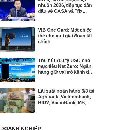
nhuận 2026, tiếp tục dẫn
đầu về CASA và “fix
cứng” tỷ lệ cho vay bất
động sản ở mức 13%
+/-2%
VIB One Card: Một chiếc
thẻ cho mọi giai đoạn tài
chính
Thu hút 700 tỷ USD cho
mục tiêu Net Zero: Ngân
hàng giữ vai trò kênh dẫn
vốn chủ lực
Lãi suất ngân hàng 6/8 tại
Agribank, Vietcombank,
BIDV, VietinBank, MB,
Sacombank, HDBank,...
DOANH NGHIỆP