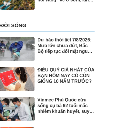
doanh ngay” tại Đảo
Ngọc
ĐỜI SỐNG
Dự báo thời tiết 7/8/2026:
Mưa lớn chưa dứt, Bắc
Bộ tiếp tục đối mặt nguy
cơ lũ quét, sạt lở đất
ĐIỀU QUÝ GIÁ NHẤT CỦA
BẠN HÔM NAY CÓ CÒN
GIỐNG 10 NĂM TRƯỚC?
Vinmec Phú Quốc cứu
sống cụ bà 92 tuổi mắc
nhiễm khuẩn huyết, suy
hô hấp cấp nguy kịch