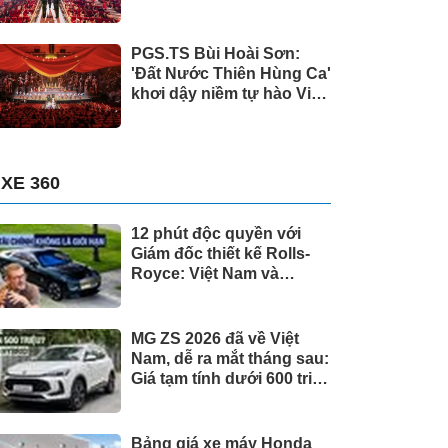
Nước Thiên Hùng Ca”
PGS.TS Bùi Hoài Sơn:
'Đất Nước Thiên Hùng Ca'
khơi dậy niềm tự hào Việt
Nam
XE 360
12 phút độc quyền với
Giám đốc thiết kế Rolls-
Royce: Việt Nam và
những chuyện chưa kể
về cá nhân hóa cho giới
siêu giàu toàn cầu
MG ZS 2026 đã về Việt
Nam, dễ ra mắt tháng sau:
Giá tạm tính dưới 600 triệu
đồng, thiết kế mới long
lanh hơn, có hybrid,
ADAS cạnh tranh Xforce,
Bảng giá xe máy Honda