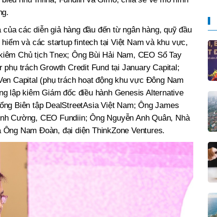
ng.
a của các diễn giả hàng đầu đến từ ngân hàng, quỹ đầu
hiểm và các startup fintech tại Việt Nam và khu vực,
kiêm Chủ tịch Tnex; Ông Bùi Hải Nam, CEO Sổ Tay
phụ trách Growth Credit Fund tại January Capital;
Ven Capital (phụ trách hoạt động khu vực Đông Nam
g lập kiêm Giám đốc điều hành Genesis Alternative
ổng Biên tập DealStreetAsia Việt Nam; Ông James
Ảnh Cường, CEO Fundiin; Ông Nguyễn Anh Quân, Nhà
 Ông Nam Đoàn, đại diện ThinkZone Ventures.