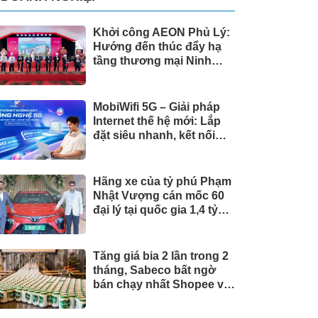
Khởi công AEON Phủ Lý:
Hướng đến thúc đẩy hạ
tầng thương mại Ninh
Bình
MobiWifi 5G – Giải pháp
Internet thế hệ mới: Lắp
đặt siêu nhanh, kết nối
linh hoạt
Hãng xe của tỷ phú Phạm
Nhật Vượng cán mốc 60
đại lý tại quốc gia 1,4 tỷ
dân
Tăng giá bia 2 lần trong 2
tháng, Sabeco bất ngờ
bán chạy nhất Shopee và
Lazada, phân khúc cao
cấp tăng 214%