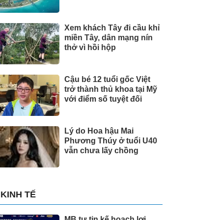
Xem khách Tây đi cầu khỉ
miền Tây, dân mạng nín
thở vì hồi hộp
Cậu bé 12 tuổi gốc Việt
trở thành thủ khoa tại Mỹ
với điểm số tuyệt đối
Lý do Hoa hậu Mai
Phương Thúy ở tuổi U40
vẫn chưa lấy chồng
KINH TẾ
MB tự tin kế hoạch lợi