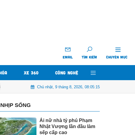
EMAIL
TÌM KIẾM
CHUYÊN MỤC
HÓA
XE 360
CÔNG NGHỆ
Chủ nhật, 9 tháng 8, 2026, 08:05:17
Sự kiện tiền tê : Thị trường Bitcoin tăng gấp đôi từ đầu năm. Đầu t
NHỊP SỐNG
Ái nữ nhà tỷ phú Phạm
Nhật Vượng lần đầu làm
sếp cấp cao