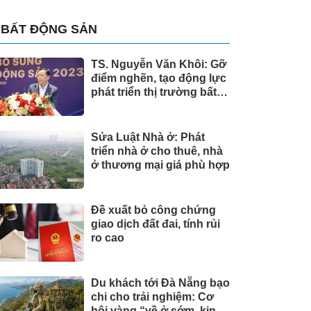
BẤT ĐỘNG SẢN
TS. Nguyễn Văn Khôi: Gỡ
điểm nghẽn, tạo động lực
phát triển thị trường bất
động sản
Sửa Luật Nhà ở: Phát
triển nhà ở cho thuê, nhà
ở thương mại giá phù hợp
Đề xuất bỏ công chứng
giao dịch đất đai, tính rủi
ro cao
Du khách tới Đà Nẵng bạo
chi cho trải nghiệm: Cơ
hội vàng “về ở sớm, kinh