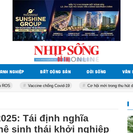
ANH NGHIỆP
BẤT ĐỘNG SẢN
ĐỜI SỐNG
VĂN 
Vaccine chống Covid-19
Cơ hội mới trong thu hút dòng vốn FDI
025: Tái định nghĩa
ệ sinh thái khởi nghiệp