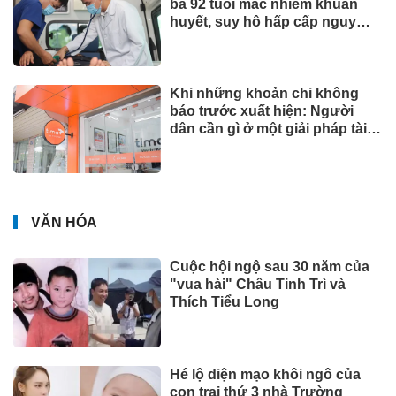
bà 92 tuổi mắc nhiễm khuẩn
huyết, suy hô hấp cấp nguy
kịch
Khi những khoản chi không
báo trước xuất hiện: Người
dân cần gì ở một giải pháp tài
chính?
VĂN HÓA
Cuộc hội ngộ sau 30 năm của
"vua hài" Châu Tinh Trì và
Thích Tiểu Long
Hé lộ diện mạo khôi ngô của
con trai thứ 3 nhà Trường