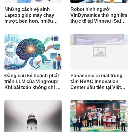
Những cách vệ sinh
Robot hình người
Laptop giúp máy chạy
VinDynamics thử nghiệm
mượt, bền hơn, nhiều
thực tế tại Vinpearl Safari
người đã bỏ qua
Phú Quốc: Bước tiến dài
của trí tuệ nhân tạo Việt
Nam
Đằng sau kế hoạch phát
Panasonic ra mắt trung
triển LLM của Vingroup:
tâm HVAC Innovation
Khi bài toán không chỉ là
Center đầu tiên tại Việt
công nghệ
Nam với quy mô 800m²