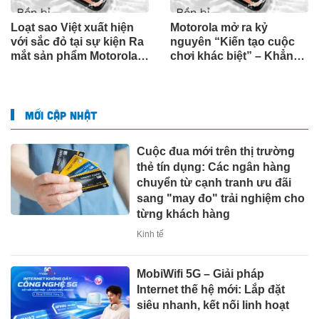
Loạt sao Việt xuất hiện
Motorola mở ra kỷ
với sắc đỏ tại sự kiện Ra
nguyên “Kiến tạo cuộc
mắt sản phẩm Motorola
chơi khác biệt” – Khẳng
tại Việt Nam
định đẳng cấp toàn cầu
cùng thế hệ smartphone
2025 tại Việt Nam
MỚI CẬP NHẬT
Cuộc đua mới trên thị trường
thẻ tín dụng: Các ngân hàng
chuyển từ cạnh tranh ưu đãi
sang "may đo" trải nghiệm cho
từng khách hàng
Kinh tế
MobiWifi 5G – Giải pháp
Internet thế hệ mới: Lắp đặt
siêu nhanh, kết nối linh hoạt