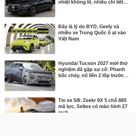
nhiệt khổng lồ, nhiều chi tiết
thừa hưởng từ E-Class và S-
Class
Đây là lý do BYD, Geely và
nhiều xe Trung Quốc ồ ạt vào
Việt Nam
Hyundai Tucson 2027 mới thử
nghiệm đã gặp sự cố: Phanh
bốc cháy, nổ liền 2 lốp trước
giữa bài test khắc nghiệt
Tin xe 5/8: Zeekr 9X 5 chỗ 885
mã lực, Seltos có màn hình 27
inch