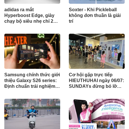
adidas ra mắt
Soxter - Khi Pickleball
Hyperboost Edge, giày
không đơn thuần là giải
chạy bộ siêu nhẹ chỉ 255
trí
gram
Samsung chính thức giới
Cơ hội gặp trực tiếp
thiệu Galaxy S26 series:
HIEUTHUHAI ngày 06/07:
Định chuẩn trải nghiệm
SUNDAYs đừng bỏ lỡ
AI Phone tích hợp
cuộc hẹn cùng Galaxy
A56 5G