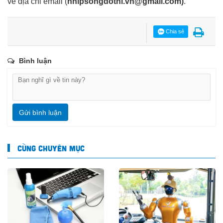
về địa chỉ email
(
nhipsongdothi.vn@gmail.com
)
.
Chia sẻ
Bình luận
Gửi bình luận
CÙNG CHUYÊN MỤC