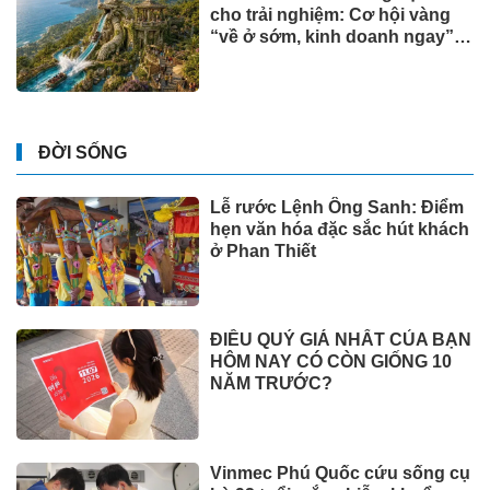
cho trải nghiệm: Cơ hội vàng
“về ở sớm, kinh doanh ngay”
tại Đảo Ngọc
ĐỜI SỐNG
Lễ rước Lệnh Ông Sanh: Điểm
hẹn văn hóa đặc sắc hút khách
ở Phan Thiết
ĐIỀU QUÝ GIÁ NHẤT CỦA BẠN
HÔM NAY CÓ CÒN GIỐNG 10
NĂM TRƯỚC?
Vinmec Phú Quốc cứu sống cụ