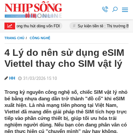
ng thu hút dòng vốn FDI
Sự kiện tiền tê : Thị trường Bitcoin tăng 
TRANG CHỦ
CÔNG NGHỆ
4 Lý do nên sử dụng eSIM
Viettel thay cho SIM vật lý
HH
31/03/2026 15:10
Trong kỷ nguyên công nghệ số, chiếc SIM vật lý nhỏ
bé bằng nhựa đang dần trở thành "đồ cổ" khi eSIM
xuất hiện. Là nhà mạng tiên phong tại Việt Nam,
Viettel đã mang đến giải pháp thẻ SIM tích hợp trực
tiếp vào phần cứng thiết bị, giúp tối ưu hóa trải
nghiệm người dùng. Nếu bạn còn đang phân vân có
nên thực hiện cú "chuyển mình" này hay không,