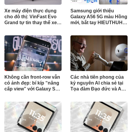
Xe máy điện thực dụng
Samsung giới thiệu
cho đô thị: VinFast Evo
Galaxy A56 5G màu Hồng
Grand tự tin thay thế xe
mới, bắt tay HIEUTHUHAI
xăng với quãng đường
mở chuỗi sự kiện mùa hè
lên tới 262 km
bùng nổ
Không cần front-row vẫn
Các nhà tiên phong của
có ảnh đẹp: bí kíp “nâng
kỷ nguyên AI chia sẻ tại
cấp view” với Galaxy S25
Tọa đàm Đạo đức và An
FE khi đi concert
toàn AI VinFuture