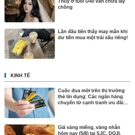
Thúy ở tuổi U40 vẫn chưa lấy
chồng
Lần đầu tiên thấy may mắn khi
dư tiền mua một trái sầu riêng!
KINH TẾ
Cuộc đua mới trên thị trường
thẻ tín dụng: Các ngân hàng
chuyển từ cạnh tranh ưu đãi
sang "may đo" trải nghiệm cho
từng khách hàng
Giá vàng miếng, vàng nhẫn
hôm nay (5/8) tại SJC, DOJI,