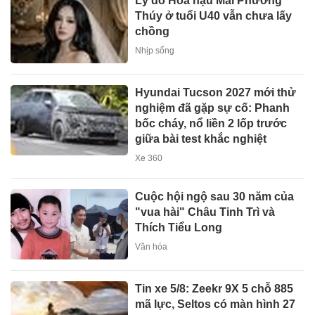
Lý do Hoa hậu Mai Phương
Thúy ở tuổi U40 vẫn chưa lấy
chồng
Nhịp sống
Hyundai Tucson 2027 mới thử
nghiệm đã gặp sự cố: Phanh
bốc cháy, nổ liền 2 lốp trước
giữa bài test khắc nghiệt
Xe 360
Cuộc hội ngộ sau 30 năm của
"vua hài" Châu Tinh Trì và
Thích Tiểu Long
Văn hóa
Tin xe 5/8: Zeekr 9X 5 chỗ 885
mã lực, Seltos có màn hình 27