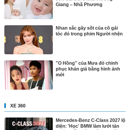
Giang – Nhã Phương
Nhan sắc gây sốt của cô gái
tóc đỏ trong phim Người nhện
"O Hồng" của Mưa đỏ chinh
phục khán giả bằng hình ảnh
mới
XE 360
Mercedes-Benz C-Class 2027 lộ
diện: 'Học' BMW làm lưới tản