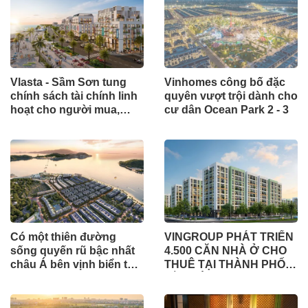
Vlasta - Sầm Sơn tung
Vinhomes công bố đặc
chính sách tài chính linh
quyên vượt trội dành cho
hoạt cho người mua,
cư dân Ocean Park 2 - 3
cùng nhiều ưu đãi hấp
dẫn
Có một thiên đường
VINGROUP PHÁT TRIỂN
sống quyến rũ bậc nhất
4.500 CĂN NHÀ Ở CHO
châu Á bên vịnh biển top
THUÊ TẠI THÀNH PHỐ
đầu hành tinh Nha Trang
HỒ CHÍ MINH