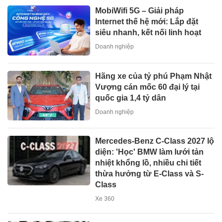
MobiWifi 5G – Giải pháp
Internet thế hệ mới: Lắp đặt
siêu nhanh, kết nối linh hoạt
Doanh nghiệp
Hãng xe của tỷ phú Phạm Nhật
Vượng cán mốc 60 đại lý tại
quốc gia 1,4 tỷ dân
Doanh nghiệp
Mercedes-Benz C-Class 2027 lộ
diện: 'Học' BMW làm lưới tản
nhiệt khổng lồ, nhiều chi tiết
thừa hưởng từ E-Class và S-
Class
Xe 360