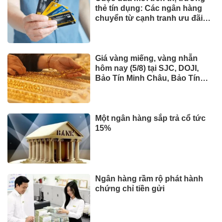
thẻ tín dụng: Các ngân hàng
chuyển từ cạnh tranh ưu đãi
sang "may đo" trải nghiệm cho
từng khách hàng
Giá vàng miếng, vàng nhẫn
hôm nay (5/8) tại SJC, DOJI,
Bảo Tín Minh Châu, Bảo Tín
Mạnh Hải và Phú Quý
Một ngân hàng sắp trả cổ tức
15%
Ngân hàng rầm rộ phát hành
chứng chỉ tiền gửi