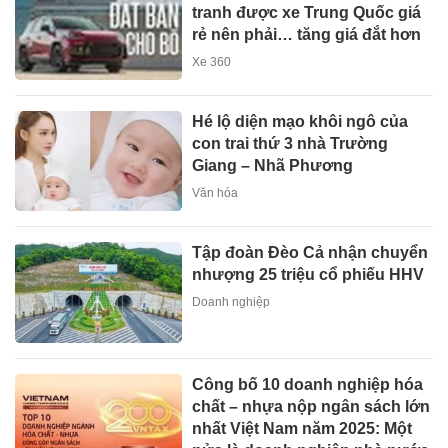
tranh được xe Trung Quốc giá
rẻ nên phải… tăng giá đắt hơn
Xe 360
Hé lộ diện mạo khôi ngô của
con trai thứ 3 nhà Trường
Giang – Nhã Phương
Văn hóa
Tập đoàn Đèo Cả nhận chuyển
nhượng 25 triệu cổ phiếu HHV
Doanh nghiệp
Công bố 10 doanh nghiệp hóa
chất – nhựa nộp ngân sách lớn
nhất Việt Nam năm 2025: Một