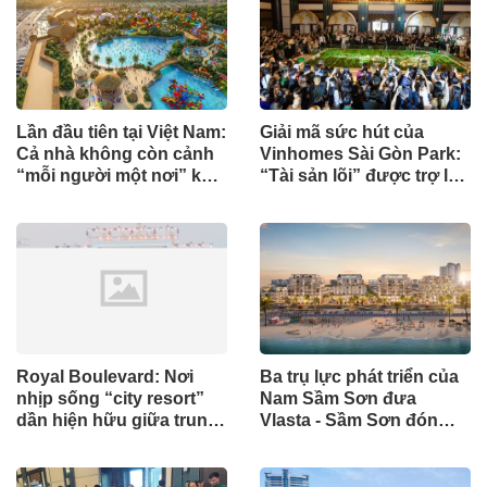
Lần đầu tiên tại Việt Nam:
Giải mã sức hút của
Cả nhà không còn cảnh
Vinhomes Sài Gòn Park:
“mỗi người một nơi” khi
“Tài sản lõi” được trợ lực
đi chơi công viên nước
từ tiến độ thần tốc
Royal Boulevard: Nơi
Ba trụ lực phát triển của
nhịp sống “city resort”
Nam Sầm Sơn đưa
dần hiện hữu giữa trung
Vlasta - Sầm Sơn đón
tâm mới Hải Phòng
chu kỳ tăng trưởng mới