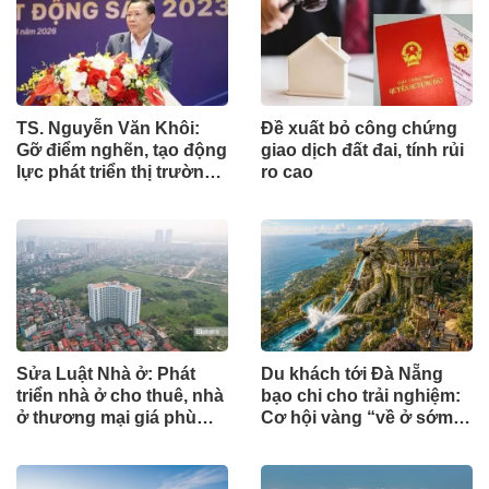
TS. Nguyễn Văn Khôi:
Đề xuất bỏ công chứng
Gỡ điểm nghẽn, tạo động
giao dịch đất đai, tính rủi
lực phát triển thị trường
ro cao
bất động sản
Sửa Luật Nhà ở: Phát
Du khách tới Đà Nẵng
triển nhà ở cho thuê, nhà
bạo chi cho trải nghiệm:
ở thương mại giá phù
Cơ hội vàng “về ở sớm,
hợp
kinh doanh ngay” tại Đảo
Ngọc