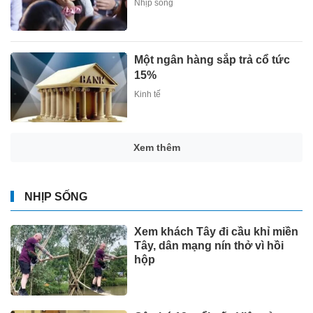
Nhịp sống
Một ngân hàng sắp trả cổ tức
15%
Kinh tế
Xem thêm
NHỊP SỐNG
Xem khách Tây đi cầu khỉ miền
Tây, dân mạng nín thở vì hồi
hộp