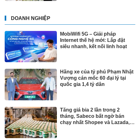
DOANH NGHIỆP
MobiWifi 5G – Giải pháp
Internet thế hệ mới: Lắp đặt
siêu nhanh, kết nối linh hoạt
Hãng xe của tỷ phú Phạm Nhật
Vượng cán mốc 60 đại lý tại
quốc gia 1,4 tỷ dân
Tăng giá bia 2 lần trong 2
tháng, Sabeco bất ngờ bán
chạy nhất Shopee và Lazada,
phân khúc cao cấp tăng 214%