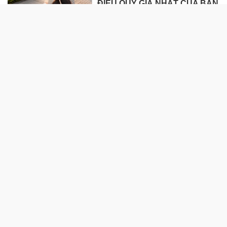
ĐIỀU QUÝ GIÁ NHẤT CỦA BẠN
HÔM NAY CÓ CÒN GIỐNG 10
NĂM TRƯỚC?
Vinmec Phú Quốc cứu sống cụ
bà 92 tuổi mắc nhiễm khuẩn
huyết, suy hô hấp cấp nguy
kịch
Khi những khoản chi không
báo trước xuất hiện: Người
dân cần gì ở một giải pháp tài
chính?
VĂN HÓA
Cuộc hội ngộ sau 30 năm của