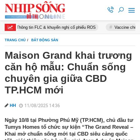
tin FLC & khuyến nghị cổ phiếu ROS
Vaccine chống Covid-19
TRANG CHỦ
BẤT ĐỘNG SẢN
Maison Grand khai trương
căn hộ mẫu: Chuẩn sống
chuyên gia giữa CBD
TP.HCM mới
HH
11/08/2025 14:36
Ngày 10/8 tại Phường Phú Mỹ (TP.HCM), chủ đầu tư
Tumys Homes tổ chức sự kiện “The Grand Reveal –
Khai mở chuẩn sống mới tại CBD siêu cảng quốc