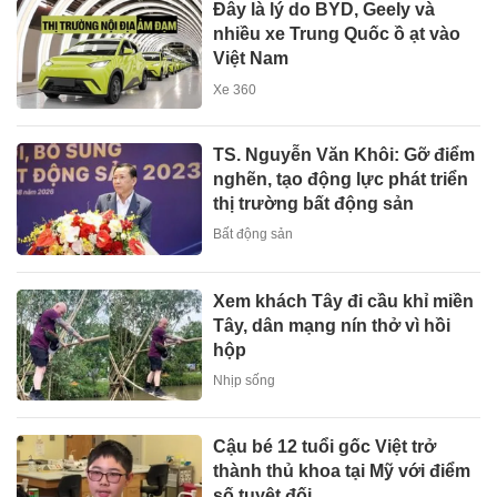
Đây là lý do BYD, Geely và
nhiều xe Trung Quốc ồ ạt vào
Việt Nam
Xe 360
TS. Nguyễn Văn Khôi: Gỡ điểm
nghẽn, tạo động lực phát triển
thị trường bất động sản
Bất động sản
Xem khách Tây đi cầu khỉ miền
Tây, dân mạng nín thở vì hồi
hộp
Nhịp sống
Cậu bé 12 tuổi gốc Việt trở
thành thủ khoa tại Mỹ với điểm
số tuyệt đối