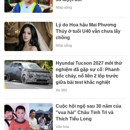
Nhịp sống
Lý do Hoa hậu Mai Phương
Thúy ở tuổi U40 vẫn chưa lấy
chồng
Nhịp sống
Hyundai Tucson 2027 mới thử
nghiệm đã gặp sự cố: Phanh
bốc cháy, nổ liền 2 lốp trước
giữa bài test khắc nghiệt
Xe 360
Cuộc hội ngộ sau 30 năm của
"vua hài" Châu Tinh Trì và
Thích Tiểu Long
Văn hóa