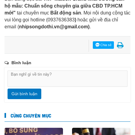
hộ mẫu: Chuẩn sống chuyên gia giữa CBD TP.HCM
mới"
tại chuyên mục
Bất động sản
. Mọi nội dung cộng tác
vui lòng gọi hotline (0937636383
)
hoặc gửi về địa chỉ
email
(
nhipsongdothi.vn@gmail.com
)
.
Chia sẻ
Bình luận
Gửi bình luận
CÙNG CHUYÊN MỤC