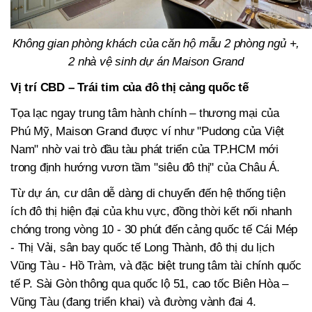
Không gian phòng khách của căn hộ mẫu 2 phòng ngủ +,
2 nhà vệ sinh dự án Maison Grand
Vị trí CBD – Trái tim của đô thị cảng quốc tế
Tọa lạc ngay trung tâm hành chính – thương mại của
Phú Mỹ, Maison Grand được ví như "Pudong của Việt
Nam" nhờ vai trò đầu tàu phát triển của TP.HCM mới
trong định hướng vươn tầm "siêu đô thị" của Châu Á.
Từ dự án, cư dân dễ dàng di chuyển đến hệ thống tiện
ích đô thị hiện đại của khu vực, đồng thời kết nối nhanh
chóng trong vòng 10 - 30 phút đến cảng quốc tế Cái Mép
- Thị Vải, sân bay quốc tế Long Thành, đô thị du lịch
Vũng Tàu - Hồ Tràm, và đặc biệt trung tâm tài chính quốc
tế P. Sài Gòn thông qua quốc lộ 51, cao tốc Biên Hòa –
Vũng Tàu (đang triển khai) và đường vành đai 4.