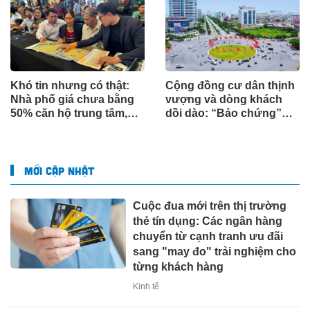
Khó tin nhưng có thật:
Cộng đồng cư dân thịnh
Nhà phố giá chưa bằng
vượng và dòng khách
50% căn hộ trung tâm,
dồi dào: “Bảo chứng”
Vinhomes Sài Gòn Park
sinh lời cho bất động sản
gây chấn động thị
trung tâm
trường TP.HCM
MỚI CẬP NHẬT
Cuộc đua mới trên thị trường
thẻ tín dụng: Các ngân hàng
chuyển từ cạnh tranh ưu đãi
sang "may đo" trải nghiệm cho
từng khách hàng
Kinh tế