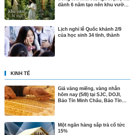
dành 6 năm tạo nên khu vườn
bí mật đẹp như tranh
Lịch nghỉ lễ Quốc khánh 2/9
của học sinh 34 tỉnh, thành
KINH TẾ
Giá vàng miếng, vàng nhẫn
hôm nay (5/8) tại SJC, DOJI,
Bảo Tín Minh Châu, Bảo Tín
Mạnh Hải và Phú Quý
Một ngân hàng sắp trả cổ tức
15%