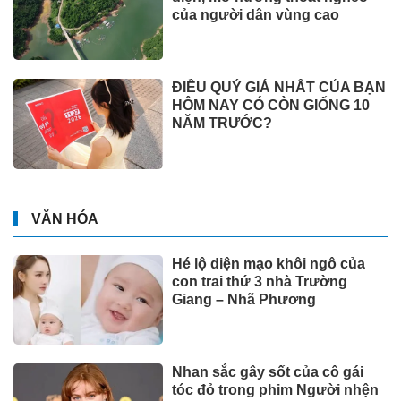
của người dân vùng cao
ĐIỀU QUÝ GIÁ NHẤT CỦA BẠN
HÔM NAY CÓ CÒN GIỐNG 10
NĂM TRƯỚC?
VĂN HÓA
Hé lộ diện mạo khôi ngô của
con trai thứ 3 nhà Trường
Giang – Nhã Phương
Nhan sắc gây sốt của cô gái
tóc đỏ trong phim Người nhện