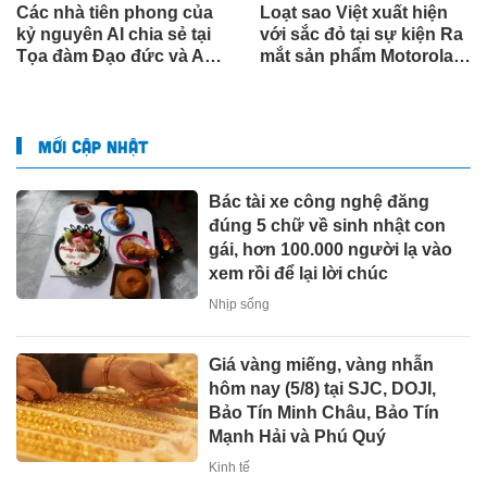
Các nhà tiên phong của
Loạt sao Việt xuất hiện
kỷ nguyên AI chia sẻ tại
với sắc đỏ tại sự kiện Ra
Tọa đàm Đạo đức và An
mắt sản phẩm Motorola
toàn AI VinFuture
tại Việt Nam
MỚI CẬP NHẬT
Bác tài xe công nghệ đăng
đúng 5 chữ về sinh nhật con
gái, hơn 100.000 người lạ vào
xem rồi để lại lời chúc
Nhịp sống
Giá vàng miếng, vàng nhẫn
hôm nay (5/8) tại SJC, DOJI,
Bảo Tín Minh Châu, Bảo Tín
Mạnh Hải và Phú Quý
Kinh tế