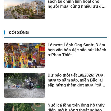
sách tài chính linh hoạt cho
người mua, cùng nhiều ưu đãi
hấp dẫn
ĐỜI SỐNG
Lễ rước Lệnh Ông Sanh: Điểm
hẹn văn hóa đặc sắc hút khách
ở Phan Thiết
Dự báo thời tiết 1/8/2026: Vừa
mưa to sầm sập, miền Bắc lại
sắp hứng thêm đợt mưa "trắng
trời"
Nuôi cá lồng trên lòng hồ thủy
điện, mở hướng thoát nghèo