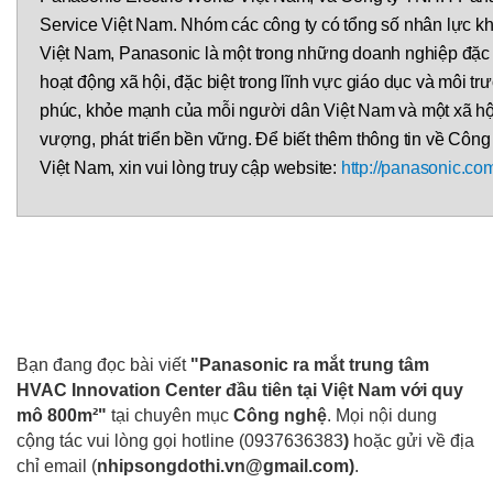
Service Việt Nam. Nhóm các công ty có tổng số nhân lực k
Việt Nam, Panasonic là một trong những doanh nghiệp đặc b
hoạt động xã hội, đặc biệt trong lĩnh vực giáo dục và môi t
phúc, khỏe mạnh của mỗi người dân Việt Nam và một xã hộ
vượng, phát triển bền vững. Để biết thêm thông tin về Công 
Việt Nam, xin vui lòng truy cập website:
http://panasonic.co
Bạn đang đọc bài viết
"Panasonic ra mắt trung tâm
HVAC Innovation Center đầu tiên tại Việt Nam với quy
mô 800m²"
tại chuyên mục
Công nghệ
. Mọi nội dung
cộng tác vui lòng gọi hotline (0937636383
)
hoặc gửi về địa
chỉ email
(
nhipsongdothi.vn@gmail.com
)
.