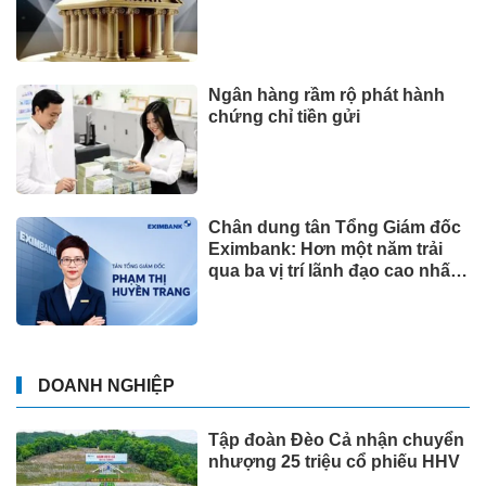
Ngân hàng rầm rộ phát hành
chứng chỉ tiền gửi
Chân dung tân Tổng Giám đốc
Eximbank: Hơn một năm trải
qua ba vị trí lãnh đạo cao nhất
tại ngân hàng, từng làm việc tại
VietinBank, Sun Group và Tập
đoàn Đèo Cả
DOANH NGHIỆP
Tập đoàn Đèo Cả nhận chuyển
nhượng 25 triệu cổ phiếu HHV