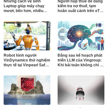
Những cách vệ sinh
Người nộp thuế dễ dàng
Laptop giúp máy chạy
kiểm tra nợ thuế, tạm
mượt, bền hơn, nhiều
hoãn xuất cảnh trên eTax
người đã bỏ qua
Mobile
Robot hình người
Đằng sau kế hoạch phát
VinDynamics thử nghiệm
triển LLM của Vingroup:
thực tế tại Vinpearl Safari
Khi bài toán không chỉ là
Phú Quốc: Bước tiến dài
công nghệ
của trí tuệ nhân tạo Việt
Nam