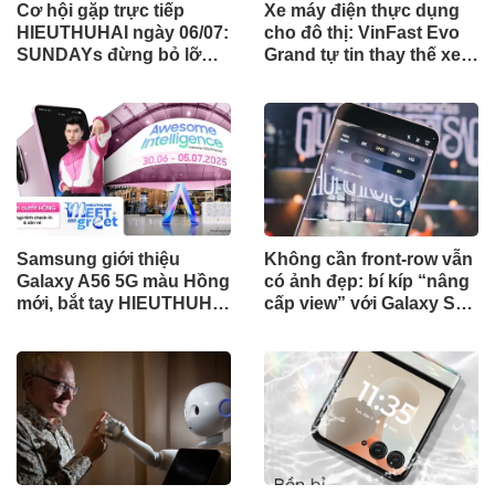
Cơ hội gặp trực tiếp
Xe máy điện thực dụng
HIEUTHUHAI ngày 06/07:
cho đô thị: VinFast Evo
SUNDAYs đừng bỏ lỡ
Grand tự tin thay thế xe
cuộc hẹn cùng Galaxy
xăng với quãng đường
A56 5G
lên tới 262 km
Samsung giới thiệu
Không cần front-row vẫn
Galaxy A56 5G màu Hồng
có ảnh đẹp: bí kíp “nâng
mới, bắt tay HIEUTHUHAI
cấp view” với Galaxy S25
mở chuỗi sự kiện mùa hè
FE khi đi concert
bùng nổ