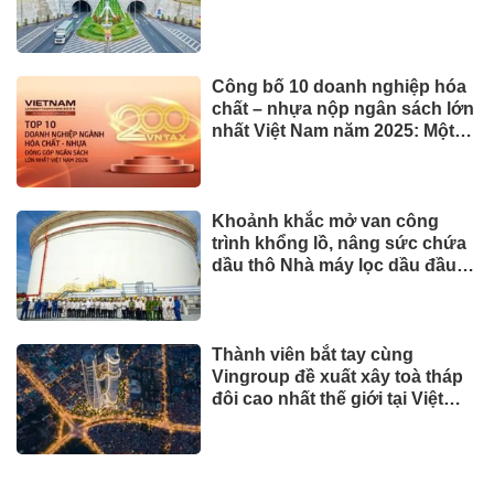
Công bố 10 doanh nghiệp hóa
chất – nhựa nộp ngân sách lớn
nhất Việt Nam năm 2025: Một
nửa là doanh nghiệp nhà nước
Khoảnh khắc mở van công
trình khổng lồ, nâng sức chứa
dầu thô Nhà máy lọc dầu đầu
tiên của Việt Nam lên 585.000
m³
Thành viên bắt tay cùng
Vingroup đề xuất xây toà tháp
đôi cao nhất thế giới tại Việt
Nam: Công bố thông tin bất
ngờ