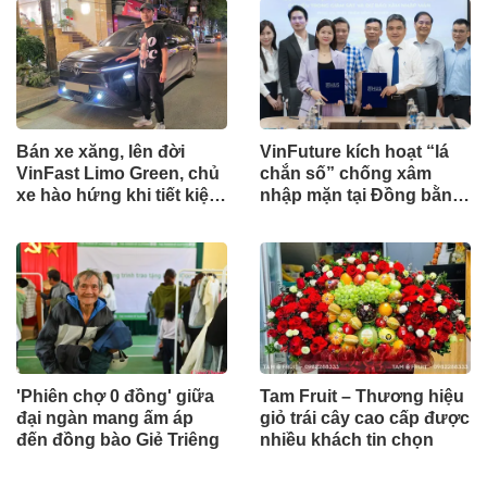
Bán xe xăng, lên đời
VinFuture kích hoạt “lá
VinFast Limo Green, chủ
chắn số” chống xâm
xe hào hứng khi tiết kiệm
nhập mặn tại Đồng bằng
hơn chục triệu mỗi
sông Hồng
tháng, vận hành nhẹ đầu
'Phiên chợ 0 đồng' giữa
Tam Fruit – Thương hiệu
đại ngàn mang ấm áp
giỏ trái cây cao cấp được
đến đồng bào Giẻ Triêng
nhiều khách tin chọn