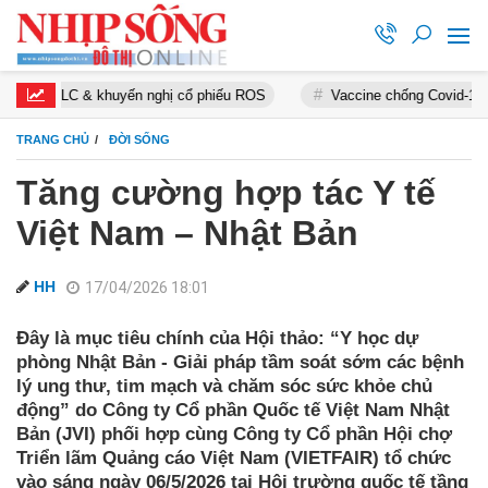
& khuyến nghị cổ phiếu ROS
Vaccine chống Covid-19
Cơ h
TRANG CHỦ
ĐỜI SỐNG
Tăng cường hợp tác Y tế
Việt Nam – Nhật Bản
HH
17/04/2026 18:01
Đây là mục tiêu chính của Hội thảo: “Y học dự
phòng Nhật Bản - Giải pháp tầm soát sớm các bệnh
lý ung thư, tim mạch và chăm sóc sức khỏe chủ
động” do Công ty Cổ phần Quốc tế Việt Nam Nhật
Bản (JVI) phối hợp cùng Công ty Cổ phần Hội chợ
Triển lãm Quảng cáo Việt Nam (VIETFAIR) tổ chức
vào sáng ngày 06/5/2026 tại Hội trường quốc tế tầng