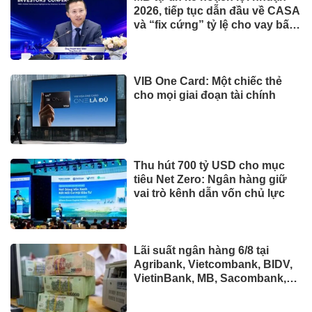
2026, tiếp tục dẫn đầu về CASA
và “fix cứng” tỷ lệ cho vay bất
động sản ở mức 13% +/-2%
VIB One Card: Một chiếc thẻ
cho mọi giai đoạn tài chính
Thu hút 700 tỷ USD cho mục
tiêu Net Zero: Ngân hàng giữ
vai trò kênh dẫn vốn chủ lực
Lãi suất ngân hàng 6/8 tại
Agribank, Vietcombank, BIDV,
VietinBank, MB, Sacombank,
HDBank,...