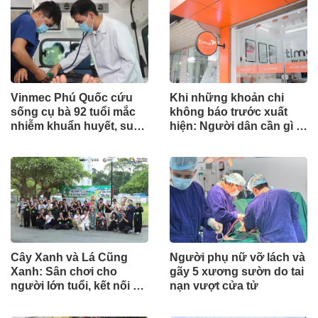
Vinmec Phú Quốc cứu
Khi những khoản chi
sống cụ bà 92 tuổi mắc
không báo trước xuất
nhiễm khuẩn huyết, suy
hiện: Người dân cần gì ở
hô hấp cấp nguy kịch
một giải pháp tài chính?
Cây Xanh và Lá Cũng
Người phụ nữ vỡ lách và
Xanh: Sân chơi cho
gãy 5 xương sườn do tai
người lớn tuổi, kết nối đa
nạn vượt cửa tử
thế hệ và nhiều cộng
đồng khác nhau