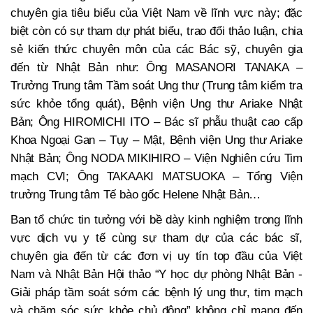
chuyên gia tiêu biểu của Việt Nam về lĩnh vực này; đặc
biệt còn
có sự tham dự phát biểu, trao đổi thảo luận, chia
sẻ kiến thức chuyên môn của
các Bác sỹ, chuyên gia
đến từ Nhật Bản như:
Ông MASANORI TANAKA –
Trưởng Trung tâm Tầm soát Ung thư (Trung tâm kiểm tra
sức khỏe tổng quát), Bệnh viện Ung thư Ariake Nhật
Bản
;
Ông HIROMICHI ITO – Bác sĩ phẫu thuật cao cấp
Khoa Ngoại Gan – Tụy – Mật, Bệnh viện Ung thư Ariake
Nhật Bản
;
Ông NODA MIKIHIRO – Viện Nghiên cứu Tim
mạch
CVI;
Ông TAKAAKI MATSUOKA – Tổng Viện
trưởng Trung tâm Tế bào gốc Helene Nhật Bản
…
Ban tổ chức tin tưởng với bề dày kinh nghiệm trong lĩnh
vực dịch vụ y tế cùng sự tham dự của các bác sĩ,
chuyên gia đến từ các đơn vị uy tín top đầu của Việt
Nam và Nhật Bản
Hội thảo “Y học dự phòng Nhật Bản -
Giải pháp tầm soát sớm các bệnh lý ung thư, tim mạch
và chăm sóc sức khỏe chủ động” không chỉ mang đến