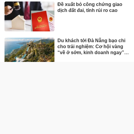
Đề xuất bỏ công chứng giao
dịch đất đai, tính rủi ro cao
Du khách tới Đà Nẵng bạo chi
cho trải nghiệm: Cơ hội vàng
“về ở sớm, kinh doanh ngay”
tại Đảo Ngọc
ĐỜI SỐNG
Dự báo thời tiết 7/8/2026: Mưa
lớn chưa dứt, Bắc Bộ tiếp tục
đối mặt nguy cơ lũ quét, sạt lở
đất