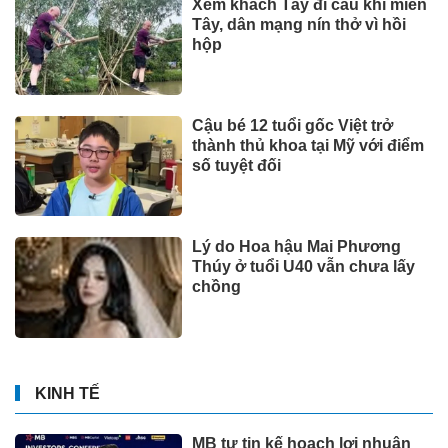
Xem khách Tây đi cầu khỉ miền
Tây, dân mạng nín thở vì hồi
hộp
Cậu bé 12 tuổi gốc Việt trở
thành thủ khoa tại Mỹ với điểm
số tuyệt đối
Lý do Hoa hậu Mai Phương
Thúy ở tuổi U40 vẫn chưa lấy
chồng
KINH TẾ
MB tự tin kế hoạch lợi nhuận