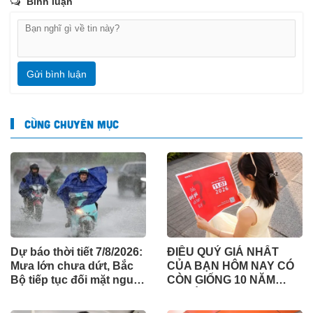
Bình luận
Gửi bình luận
CÙNG CHUYÊN MỤC
Dự báo thời tiết 7/8/2026:
ĐIỀU QUÝ GIÁ NHẤT
Mưa lớn chưa dứt, Bắc
CỦA BẠN HÔM NAY CÓ
Bộ tiếp tục đối mặt nguy
CÒN GIỐNG 10 NĂM
cơ lũ quét, sạt lở đất
TRƯỚC?