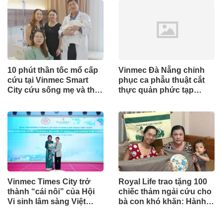
10 phút thần tốc mổ cấp
Vinmec Đà Nẵng chinh
cứu tại Vinmec Smart
phục ca phẫu thuật cắt
City cứu sống mẹ và thai
thực quản phức tạp
nhi nguy kịch
hàng đầu trong lĩnh vực
Ngoại Tiêu hoá
Vinmec Times City trở
Royal Life trao tặng 100
thành “cái nôi” của Hội
chiếc thảm ngải cứu cho
Vi sinh lâm sàng Việt
bà con khó khăn: Hành
Nam
động thiết thực vì sức
khỏe cộng đồng